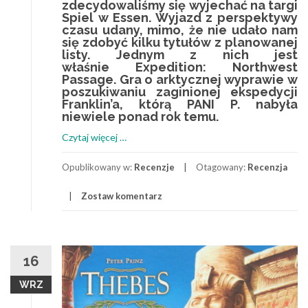
zdecydowaliśmy się wyjechać na targi
Spiel w Essen. Wyjazd z perspektywy
czasu udany, mimo, że nie udało nam
się zdobyć kilku tytułów z planowanej
listy. Jednym z nich jest
właśnie Expedition: Northwest
Passage. Gra o arktycznej wyprawie w
poszukiwaniu zaginionej ekspedycji
Franklin’a, którą PANI P. nabyła
niewiele ponad rok temu.
o
Czytaj więcej
…
Expedition:
Northwest
Opublikowany w:
Recenzje
Otagowany:
Recenzja
Passage
Zostaw komentarz
–
Nasza
zima
zła.
16
WRZ