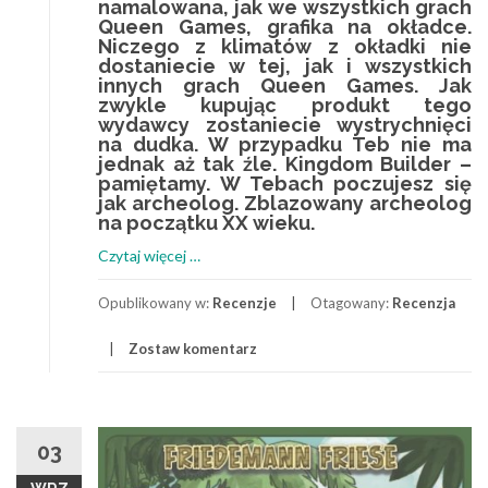
namalowana, jak we wszystkich grach
Queen Games, grafika na okładce.
Niczego z klimatów z okładki nie
dostaniecie w tej, jak i wszystkich
innych grach Queen Games. Jak
zwykle kupując produkt tego
wydawcy zostaniecie wystrychnięci
na dudka. W przypadku Teb nie ma
jednak aż tak źle.
Kingdom Builder
–
pamiętamy. W Tebach poczujesz się
jak archeolog. Zblazowany archeolog
na początku XX wieku.
o
Czytaj więcej
…
Teby
(Thebes)
Opublikowany w:
Recenzje
Otagowany:
Recenzja
–
Zostaw komentarz
zblazowany
archeolog
03