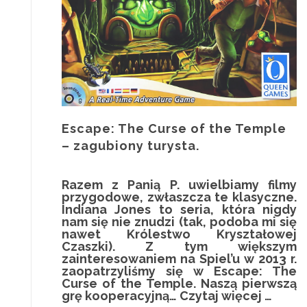
Escape: The Curse of the Temple
– zagubiony turysta.
Razem z Panią P. uwielbiamy filmy
przygodowe, zwłaszcza te klasyczne.
Indiana Jones to seria, która nigdy
nam się nie znudzi (tak, podoba mi się
nawet Królestwo Kryształowej
Czaszki). Z tym większym
zainteresowaniem na Spiel’u w 2013 r.
zaopatrzyliśmy się w Escape: The
Curse of the Temple. Naszą pierwszą
o
grę kooperacyjną…
Czytaj więcej
…