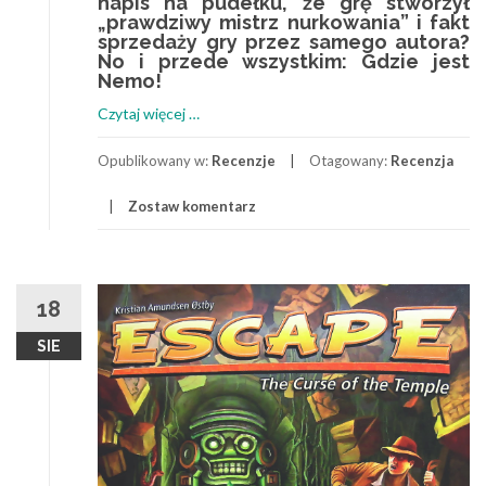
napis na pudełku, że grę stworzył
„prawdziwy mistrz nurkowania” i fakt
sprzedaży gry przez samego autora?
No i przede wszystkim: Gdzie jest
Nemo!
o
Czytaj więcej
…
Scuba
–
Opublikowany w:
Recenzje
Otagowany:
Recenzja
Mokry
Zostaw komentarz
sen
akwarysty.
18
SIE