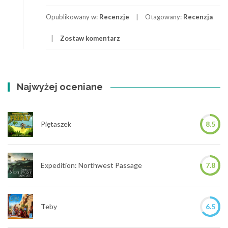
Kingdom
Builder
Opublikowany w:
Recenzje
Otagowany:
Recenzja
–
Zostaw komentarz
Dlaczego
nie
mogę
patrzeć
na
Najwyżej oceniane
tą
grę…
Piętaszek
8.5
Expedition: Northwest Passage
7.8
Teby
6.5