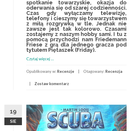
spotkanie towarzyskie, okazja do
oderwania się od szarej codzienności.
Czas gdy wyłączamy telewizję,
telefony i cieszymy się towarzystwem
z miłą rozgrywką w tle. Jednak nie
zawsze jest tak kolorowo. Czasami
zostajemy z naszym hobby sami. I tu z
pomocą przychodzi nam Friedemann
Friese z grą dla jednego gracza pod
tytułem Piętaszek (Friday).
o
Czytaj więcej
…
Piętaszek
(Friday)-
Opublikowany w:
Recenzje
Otagowany:
Recenzja
karciany
Zostaw komentarz
Dark
Souls
19
SIE