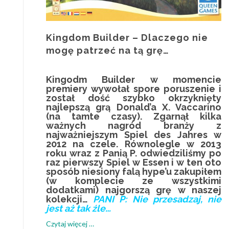
Kingdom Builder – Dlaczego nie
mogę patrzeć na tą grę…
Kingodm Builder w momencie
premiery wywołał spore poruszenie i
został dość szybko okrzyknięty
najlepszą grą Donald’a X. Vaccarino
(na tamte czasy). Zgarnął kilka
ważnych nagród branży z
najważniejszym Spiel des Jahres w
2012 na czele. Równolegle w 2013
roku wraz z Panią P. odwiedziliśmy po
raz pierwszy Spiel w Essen i w ten oto
sposób niesiony falą hype’u zakupiłem
(w komplecie ze wszystkimi
dodatkami) najgorszą grę w naszej
kolekcji…
PANI P: Nie przesadzaj, nie
jest aż tak źle…
o
Czytaj więcej
…