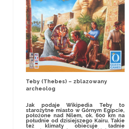
Teby (Thebes) – zblazowany
archeolog
Jak podaje Wikipedia
Teby
to
starożytne miasto w Górnym Egipcie,
położone nad Nilem, ok. 600 km na
południe od dzisiejszego Kairu. Takie
też klimaty obiecuje ładnie