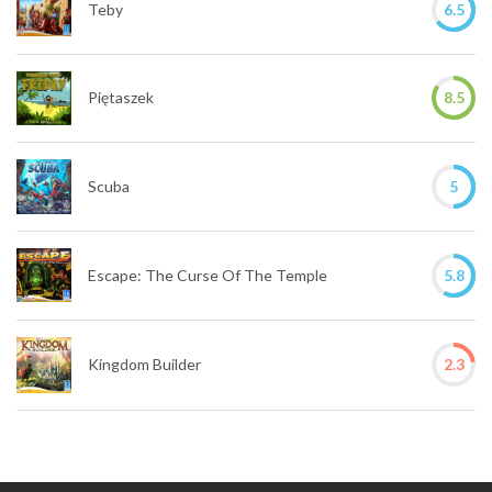
Teby
6.5
Piętaszek
8.5
Scuba
5
Escape: The Curse Of The Temple
5.8
Kingdom Builder
2.3